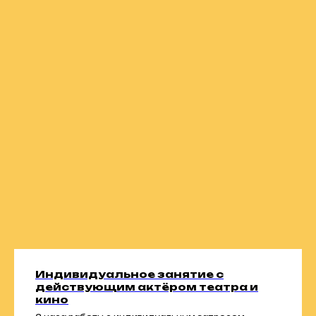
Индивидуальное занятие с
действующим актёром театра и
кино