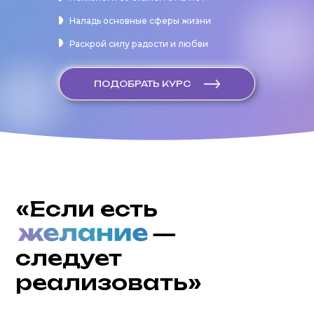
Наладь основные сферы жизни
Раскрой силу радости и любви
«Если есть
—
ПОДОБРАТЬ КУРС
следует
реализовать»
Нереализованный потенциал
в отношениях или финансах делает нас
неудовлетворенными, раздраженными,
тревожными и несчастными.
Реализованный человек живет
в гармонии с собой, чувствует радость,
счастье и удовлетворенность от жизни.
Стань успешнее и раскрой твой
потенциал!
Наши психологи помогут тебе
разобраться в тех сферах, где это сейчас
необходимо для достижения новых
высот. Если у тебя есть желания — значит
есть и потенциал.
Алексей Олейников,