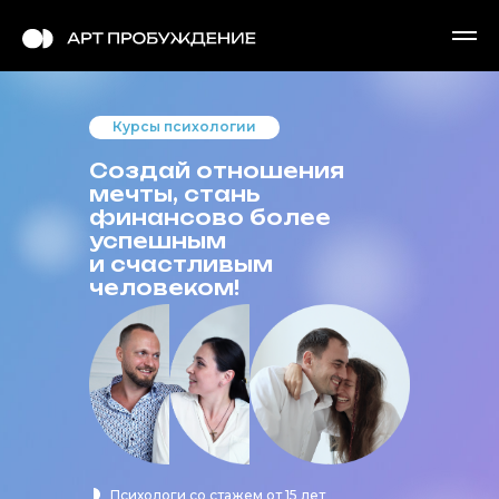
Курсы психологии
Создай отношения
мечты, стань
финансово более
успешным
и счастливым
человеком!
Психологи со стажем от 15 лет