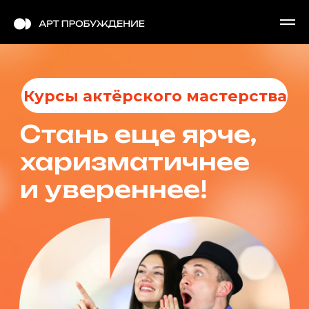
Курсы актёрского мастерства
Стань еще ярче,
харизматичнее
и увереннее!