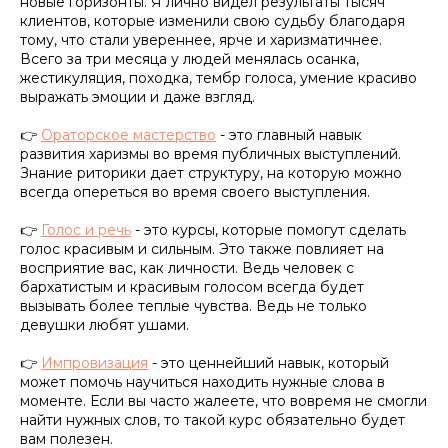
новые горизонты. Я лично видел результаты тысяч
клиентов, которые изменили свою судьбу благодаря
тому, что стали увереннее, ярче и харизматичнее.
Всего за три месяца у людей менялась осанка,
жестикуляция, походка, тембр голоса, умение красиво
выражать эмоции и даже взгляд.
👉
Ораторское мастерство
- это главный навык
развития харизмы во время публичных выступлений.
Знание риторики дает структуру, на которую можно
всегда опереться во время своего выступления.
👉
Голос и речь
- это курсы, которые помогут сделать
голос красивым и сильным. Это также повлияет на
восприятие вас, как личности. Ведь человек с
бархатистым и красивым голосом всегда будет
вызывать более теплые чувства. Ведь не только
девушки любят ушами.
👉
Импровизация
- это ценнейший навык, который
может помочь научиться находить нужные слова в
моменте. Если вы часто жалеете, что вовремя не смогли
найти нужных слов, то такой курс обязательно будет
вам полезен.